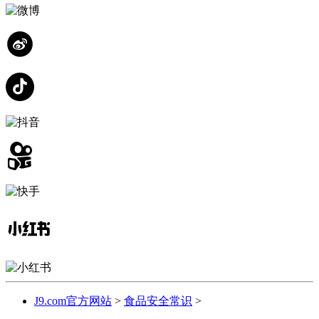
J9.com官方网站
>
食品安全常识
>