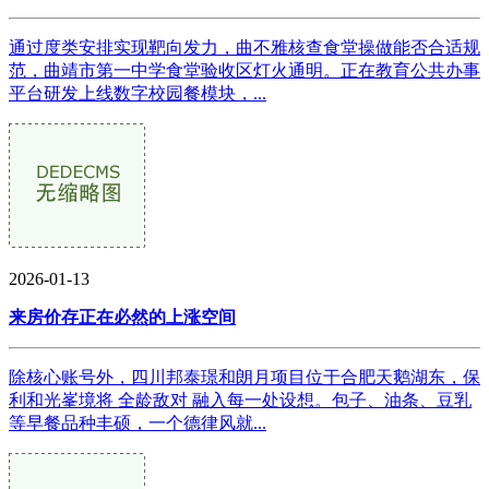
通过度类安排实现靶向发力，曲不雅核查食堂操做能否合适规
范，曲靖市第一中学食堂验收区灯火通明。正在教育公共办事
平台研发上线数字校园餐模块，...
2026-01-13
来房价存正在必然的上涨空间
除核心账号外，四川邦泰璟和朗月项目位于合肥天鹅湖东，保
利和光峯境将 全龄敌对 融入每一处设想。包子、油条、豆乳
等早餐品种丰硕，一个德律风就...