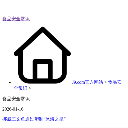
食品安全常识
J9.com官方网站
>
食品安
全常识
>
食品安全常识
2026-01-16
挪威三文鱼通过塑制“冰海之皇”