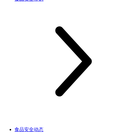
食品安全动态