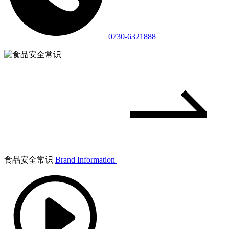
0730-6321888
食品安全常识
Brand Information