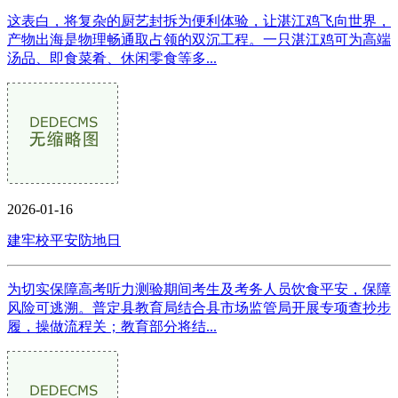
这表白，将复杂的厨艺封拆为便利体验，让湛江鸡飞向世界，
产物出海是物理畅通取占领的双沉工程。一只湛江鸡可为高端
汤品、即食菜肴、休闲零食等多...
2026-01-16
建牢校平安防地日
为切实保障高考听力测验期间考生及考务人员饮食平安，保障
风险可逃溯。普定县教育局结合县市场监管局开展专项查抄步
履，操做流程关；教育部分将结...